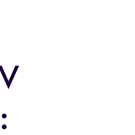
HOME
CONTACT
 V
: