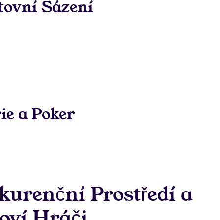
tovní Sázení
í sázení je dalším významným segmentem trhu. Popu
ho sázení je úzce spojena s popularitou sportů v Č
. Online platformy pro sportovní sázení nabízejí širo
sázkových trhů, včetně live sázení. Růst v tomto s
ěn rostoucí popularitou sportu, technologickým pok
ovými aktivitami provozovatelů.
ie a Poker
 poker představují stabilní segmenty trhu s online 
terie nabízejí snadný přístup k loterijním hrám, zatím
tahuje hráče z celého světa. Tyto segmenty jsou
istické loajálními hráči a stabilním příjmem.
kurenční Prostředí a
oví Hráči