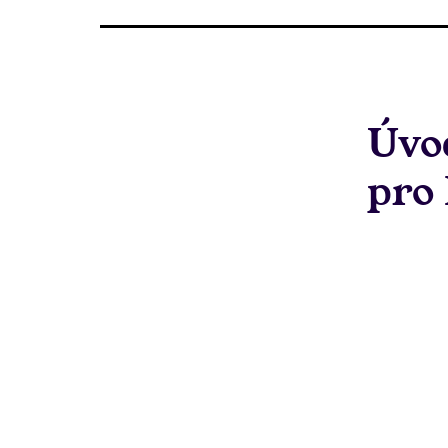
Úvo
pro
Pro průmy
klíčový s
technolog
složitý 
tržních t
pro strat
se zaměřu
včetně tr