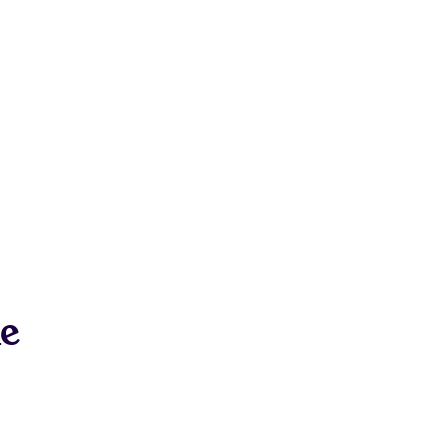
xní
a to jak z
 prognóz
ny.
urní
h aspektů
 je
ext.
ne
etně