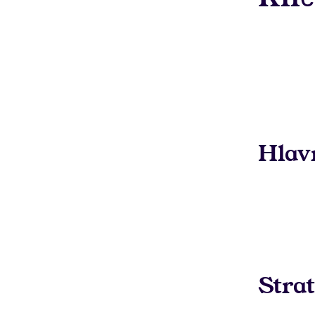
Konkuren
poměrně k
Tito hráč
aby si ud
odlišit n
na specif
Hlav
Mezi hlav
mezinárod
a rozsáhl
k inovací
strategii
Strat
Provozova