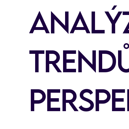
ANALÝZ
TREND
PERSPE