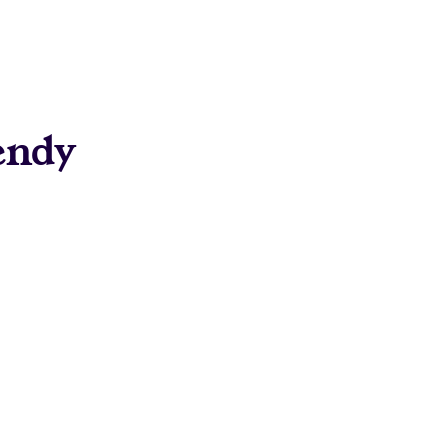
aktivní
ra a
endy
myslu.
rtuální
šování
ními
aci
e
ilní hry