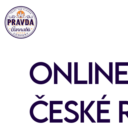
ONLINE
ČESKÉ 