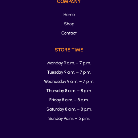
COMPANY
Home
Shop
Contact
STORE TIME
Monday 9 a.m. – 7 p.m.
Tuesday 9 a.m. – 7 p.m.
Wednesday 9 a.m. – 7 p.m.
Thursday 8 a.m. – 8 p.m.
Friday 8 a.m. – 8 p.m.
Saturday 8 a.m. – 8 p.m.
Sunday 9a.m. – 5 p.m.