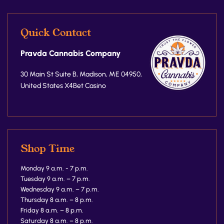
Quick Contact
Pravda Cannabis Company
30 Main St Suite B, Madison, ME 04950,
United States
X4Bet Casino
Shop Time
Monday 9 a.m. - 7 p.m.
Tuesday 9 a.m. – 7 p.m.
Wednesday 9 a.m. – 7 p.m.
Thursday 8 a.m. – 8 p.m.
Friday 8 a.m. – 8 p.m.
Saturday 8 a.m. – 8 p.m.