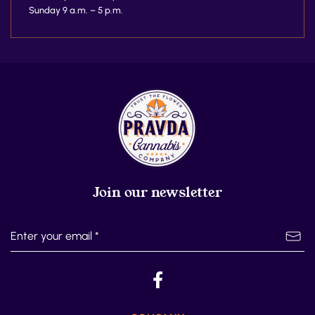
Sunday 9 a.m. – 5 p.m.
Join our newsletter