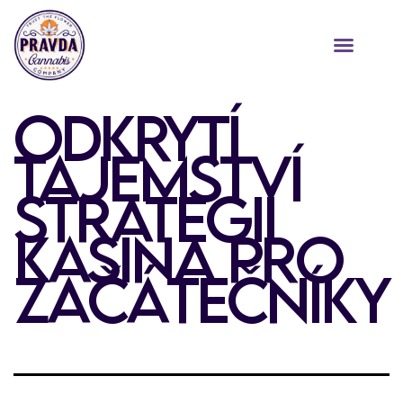
ODKRYTÍ
TAJEMSTVÍ
STRATEGIÍ
KASINA PRO
ZAČÁTEČNÍKY