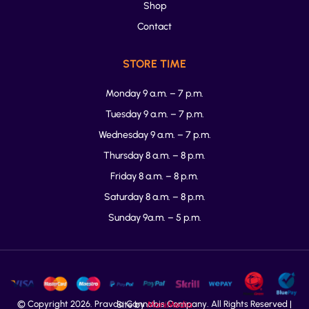
Shop
Contact
STORE TIME
Monday 9 a.m. – 7 p.m.
Tuesday 9 a.m. – 7 p.m.
Wednesday 9 a.m. – 7 p.m.
Thursday 8 a.m. – 8 p.m.
Friday 8 a.m. – 8 p.m.
Saturday 8 a.m. – 8 p.m.
Sunday 9a.m. – 5 p.m.
© Copyright
2026
. Pravda Cannabis Company. All Rights Reserved | Site by
ManiMedia