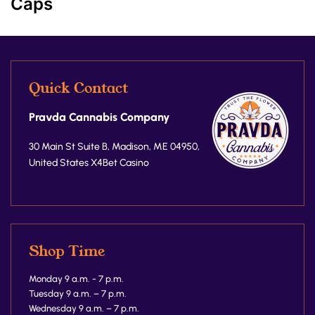
Caps
Quick Contact
Pravda Cannabis Company
30 Main St Suite B, Madison, ME 04950,
United States
X4Bet Casino
Shop Time
Monday 9 a.m. - 7 p.m.
Tuesday 9 a.m. – 7 p.m.
Wednesday 9 a.m. – 7 p.m.