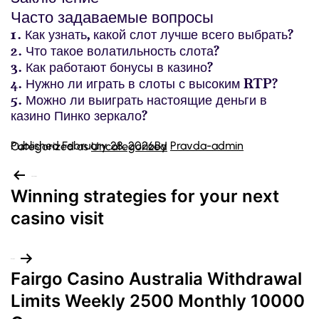
Выбор слота в казино Пинко зеркало — это вовсе не легкая задача, но с правильным подходом и пониманием ключевых факторов, таких как волатильность, RTP, тематика и бонусы, выбрать подходящий автомат можно легко. Не забывайте о том, что главная цель игры — это получение удовольствия, поэтому выбирайте слоты, которые вам нравятся, и используйтесь нашими советами для максимизации вашего игрового опыта.
Часто задаваемые вопросы
1. Как узнать, какой слот лучше всего выбрать?
Определите свои предпочтения в отношении волатильности и RTP, а также учитывайте тематику и визуальные эффекты слота.
2. Что такое волатильность слота?
Волатильность слота определяет частоту и размеры выигрышей. Слоты имеют низкую, среднюю и высокую волатильность.
3. Как работают бонусы в казино?
Бонусы могут предоставляться в виде бесплатных спинов или денежных средств, которые можно использовать для ставок, но обычно с ними связаны условия по ставкам.
4. Нужно ли играть в слоты с высоким RTP?
Да, на долгосрочной дистанции игра в слоты с высоким RTP может увеличить ваши шансы на выигрыш.
5. Можно ли выиграть настоящие деньги в
казино Пинко зеркало?
Да, при правильной стратегии и управлении банкроллом существуют шансы на выигрыш настоящих денег.
Published
February 28, 2026
By
Pravda-admin
Categorized as
Uncategorized
Previous post
Winning strategies for your next
casino visit
Next post
Fairgo Casino Australia Withdrawal
Limits Weekly 2500 Monthly 10000