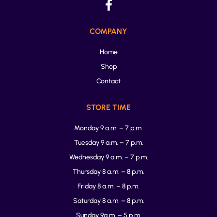
COMPANY
Home
Shop
Contact
STORE TIME
Monday 9 a.m. – 7 p.m.
Tuesday 9 a.m. – 7 p.m.
Wednesday 9 a.m. – 7 p.m.
Thursday 8 a.m. – 8 p.m.
Friday 8 a.m. – 8 p.m.
Saturday 8 a.m. – 8 p.m.
Sunday 9a.m. – 5 p.m.