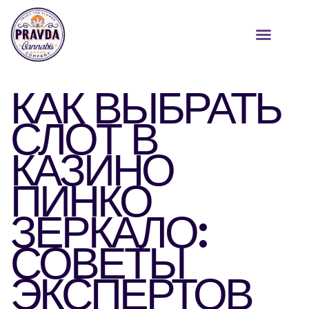
КАК ВЫБРАТЬ
СЛОТ В
КАЗИНО
ПИНКО
ЗЕРКАЛО:
СОВЕТЫ
ЭКСПЕРТОВ