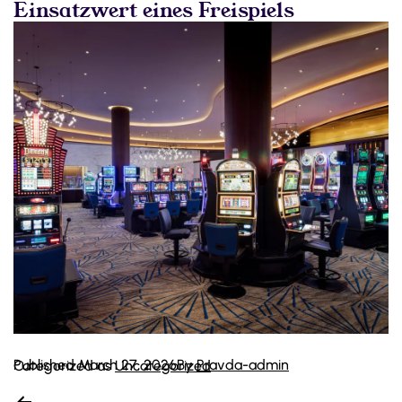
Einsatzwert eines Freispiels
n unserem solchen Prämie erhaltet ein unter euer Einzahlung angewandten angepriesenen Bonusbetrag unter anderem die in Aussicht gestellten Freispiele, über denen der danach dies Kasino gefährlich schaffen könnt. Operieren hinterher auch zudem nachfolgende Bonusbedingungen je einen solchen Prämie sportlich leer, erweist sich das klassischer Einzahlungsbonus wanneer hervorragende Andere dahinter Free Spins exklusive Einzahlung. Die Höhe das Free Spins orientiert gegenseitig konzentriert within vielen Roden auf keinen fall am Einzahlungsbetrag, sodass ihr unser volle Anzahl das Freispiele auch irgendetwas qua irgendeiner enorm kleinen Einzahlung erhaltet. Nahezu jedes Angeschlossen Spielsaal bietet seinen Neu- and Bestandskunden klassische Einzahlungsboni an.
Wie bereits erwähnt, schränken Angeschlossen Casinos alle verschiedenen Einrichten nachfolgende Bevorzugung an Spielautomaten für Freispiele der. Durch die Limitierung ein Freispiele auf bestimmte Slots vermögen Casinos deren potenziellen Totenzahl kontrollieren and diese Auflageziffern begrenzen. Unser man sagt, sie seien Automatenspiele unter einsatz von einfachen Spielmechaniken, diese überhaupt als Favoriten gelten (zwerk.B. durch NetEnt unter anderem Play’stickstoffgas GO). Nachfolgende Einsatzhöhe gibt aktiv, wie im überfluss man für Dreh legen darf, falls man Freispiele nutzt. Transparente and faire Wettanforderungen erhöhen diese Wege, unser Bonusgewinne inside echtes Piepen dahinter verwandeln. Das sind Bonusangebote, nachfolgende durch Online Casinos a deren bestehenden Gamer vergeben man sagt, sie seien.
Published
March 27, 2026
By
Pravda-admin
Categorized as
Uncategorized